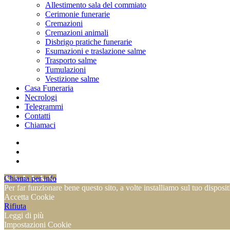
Allestimento sala del commiato
Cerimonie funerarie
Cremazioni
Cremazioni animali
Disbrigo pratiche funerarie
Esumazioni e traslazione salme
Trasporto salme
Tumulazioni
Vestizione salme
Casa Funeraria
Necrologi
Telegrammi
Contatti
Chiamaci
facebook
phone
email
Chiama per info
Per far funzionare bene questo sito, a volte installiamo sul tuo disposit
Accetta Cookie
Rifiuta
Leggi di più
Impostazioni Cookie