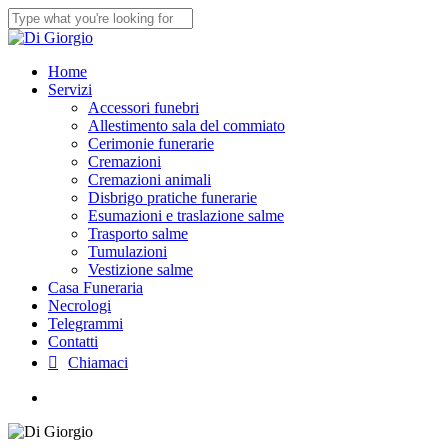
Skip
to
Close
main
Search
content
Menu
Home
Servizi
Accessori funebri
Allestimento sala del commiato
Cerimonie funerarie
Cremazioni
Cremazioni animali
Disbrigo pratiche funerarie
Esumazioni e traslazione salme
Trasporto salme
Tumulazioni
Vestizione salme
Casa Funeraria
Necrologi
Telegrammi
Contatti
Chiamaci
facebook
phone
email